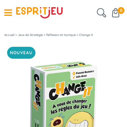
0
Accueil
>
Jeux de Stratégie
>
Réflexion et tactique
>
Change It
NOUVEAU