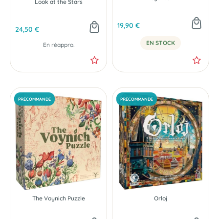
Look at the Stars
19,90 €
24,50 €
EN STOCK
En réappro.
The Voynich Puzzle
Orloj