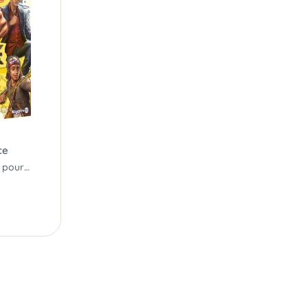
ce
À l’abordage ! 5 minutes pour conquérir Grand Line...