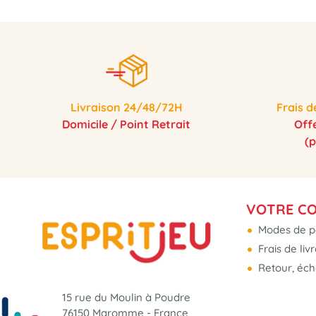
Livraison 24/48/72H
Frais d
Domicile / Point Retrait
Off
(
VOTRE C
Modes de p
Frais de liv
Retour, éc
15 rue du Moulin à Poudre
76150 Maromme - France