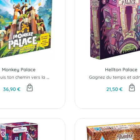
Monkey Palace
Hellton Palace
Construis ton chemin vers la victoire brique par brique !
36,90 €
21,50 €