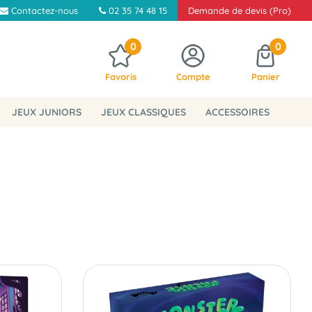
Contactez-nous
02 35 74 48 15
Demande de devis (Pro)
0
0
Favoris
Compte
Panier
JEUX JUNIORS
JEUX CLASSIQUES
ACCESSOIRES