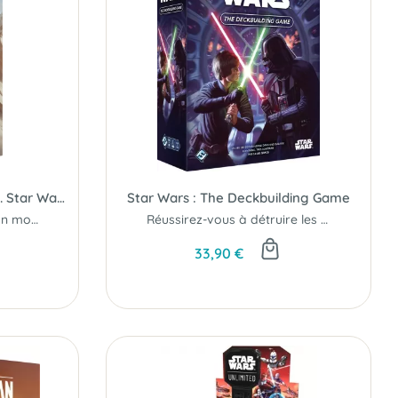
Mandaloriens - Faction (Ext. Star Wars - The Deckbuilding Game)
Star Wars : The Deckbuilding Game
Une nouvelle faction et un mode 3 joueurs...
Réussirez-vous à détruire les bases de votre adversaire...
33,90 €