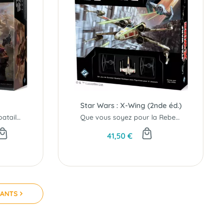
n
Star Wars : X-Wing (2nde éd.)
Revivez les légendaires batailles terrestres de Star Wars..!
Que vous soyez pour la Rebellion ou pour l'Empire, que la Force soit avec vous!
41,50 €
VANTS