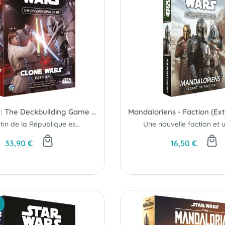
Star Wars : The Deckbuilding Game - Clone Wars
Le destin de la République est incertain et il repose entre vos mains...
33,90 €
16,50 €