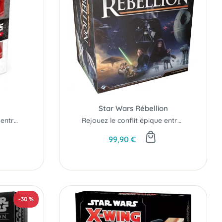
Star Wars Rébellion
Le sort de la galaxie est entre vos mains...
Rejouez le conflit épique entre l'Empire Galactique et l'Alliance Rebelle!
99,90 €
-30 %