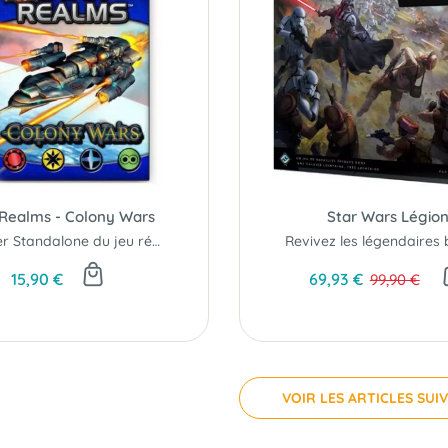
 Realms - Colony Wars
Star Wars Légio
Premier Standalone du jeu récompensé à de multiples reprises
15,90 €
69,93 €
99,90 €
VOIR LES ARTICLES SUI