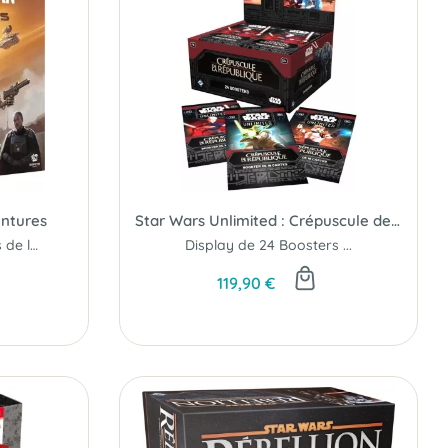
entures
Star Wars Unlimited : Crépuscule de la République - Display
Replongez dans l'univers de la série de l'univers Star Wars…
Display de 24 Boosters ...
119,90 €