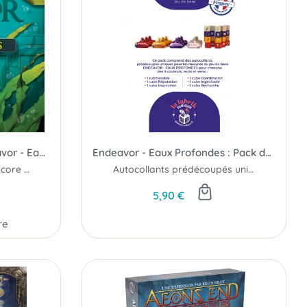
Mers Inconnues (Ext. Endeavor - Eaux Profondes)
Endeavor - Eaux Profondes : Pack de Stickers
Explorez des abysses encore inconnus...
Autocollants prédécoupés uniques...
5,90 €
re