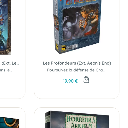
Les Vauriens de Port-Crâne (Ext. Les Seigneurs d'Eauprofonde - Jeu de Plateau)
Les Profondeurs (Ext. Aeon's End)
Corruption et pouvoir dans les bas-fonds...
Poursuivez la défense de Gravehold avec de nouveaux héros...
19,90 €
e