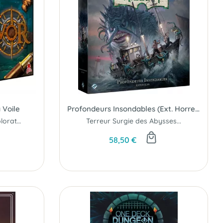
 Voile
Profondeurs Insondables (Ext. Horreur à Arkham 3ème éd.)
L'ère de la Voile, des explorateurs et des grands empires maritimes...
Terreur Surgie des Abysses...
58,50 €