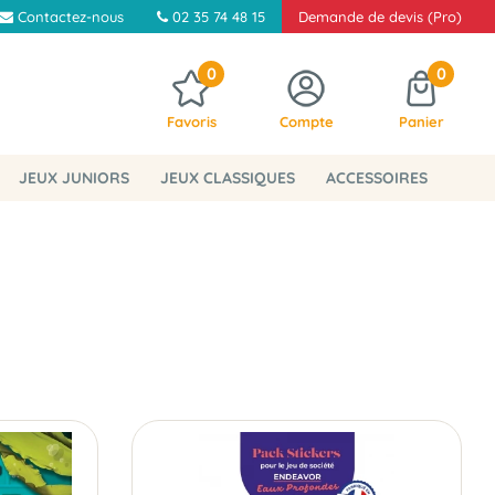
Contactez-nous
02 35 74 48 15
Demande de devis (Pro)
0
0
Favoris
Compte
Panier
JEUX JUNIORS
JEUX CLASSIQUES
ACCESSOIRES