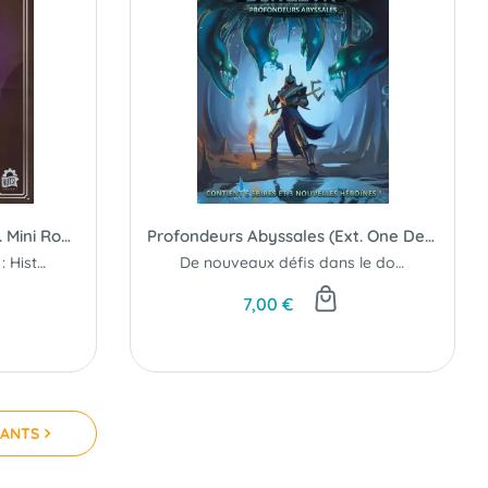
Profondeurs Damnées (Ext. Mini Rogue)
Profondeurs Abyssales (Ext. One Deck Dungeon)
Nouveau type de cartes : Histoire
De nouveaux défis dans le donjon...
7,00 €
VANTS