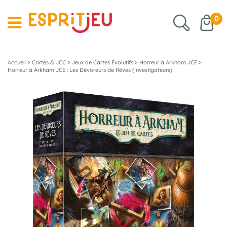
0
Accueil
>
Cartes & JCC
>
Jeux de Cartes Évolutifs
>
Horreur à Arkham JCE
>
Horreur à Arkham JCE : Les Dévoreurs de Rêves (Investigateurs)