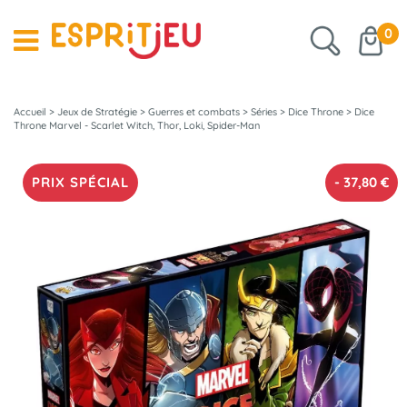
0
Accueil
>
Jeux de Stratégie
>
Guerres et combats
>
Séries
>
Dice Throne
>
Dice
Throne Marvel - Scarlet Witch, Thor, Loki, Spider-Man
PRIX SPÉCIAL
-
37,80
€