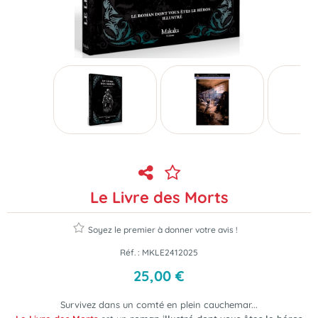
Le Livre des Morts
Soyez le premier à donner votre avis !
Réf. :
MKLE2412025
25
,
00
€
Survivez dans un comté en plein cauchemar...