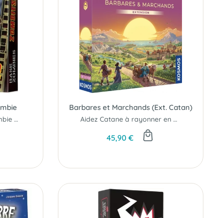
ombie
Barbares et Marchands (Ext. Catan)
L'extension 2 - Base Zombie du terrifiant jeu de plateau où on échappe à des zombies !!!
Aidez Catane à rayonner en assurant les transports de matériaux pour la construction du château...
45,90 €