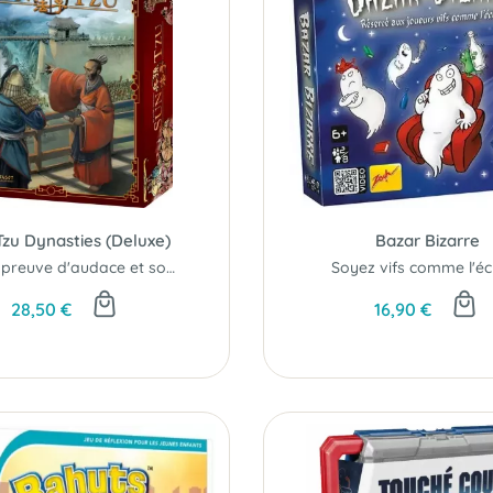
Tzu Dynasties (Deluxe)
Bazar Bizarre
Faîtes preuve d'audace et soyez à la hauteur du plus grand stratège...
Soyez vifs comme l'écla
28,50 €
16,90 €