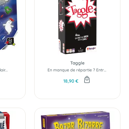
Taggle
ir...
En manque de répartie ? Entrainez-vous avec ce jeu d'expression irrévérencieux et animé !
18,90 €