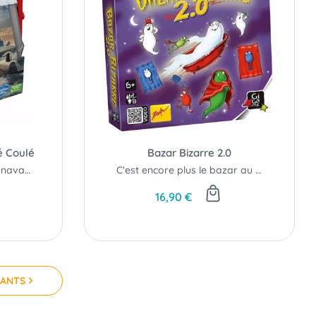
é Coulé
Bazar Bizarre 2.0
Le vrai jeu de la bataille navale...
C'est encore plus le bazar au château...
16,90 €
VANTS