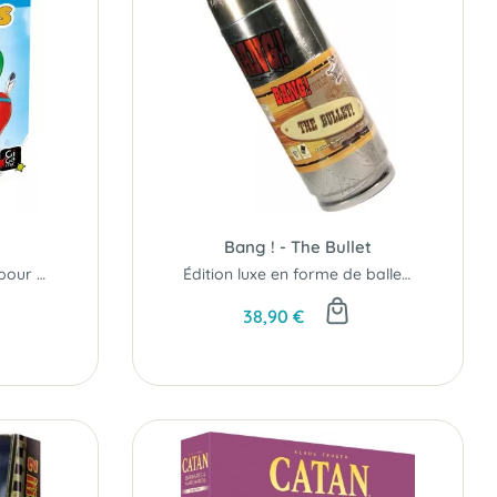
Bang ! - The Bullet
Un jeu de cartes simple pour les petits autour du thème des ballons gonflables.
Édition luxe en forme de balle de révolver
38,90 €