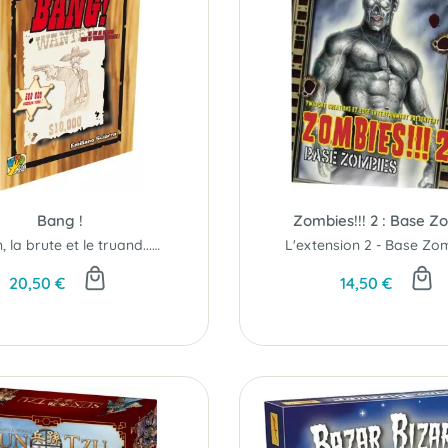
Bang !
Zombies!!! 2 : Base Z
Le bon, la brute et le truand... Retrouvez toute l'ambiance suspicieuse du Far West..!
20,50 €
14,50 €