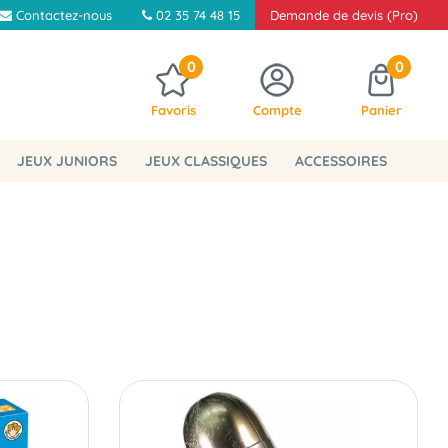
Contactez-nous
02 35 74 48 15
Demande de devis (Pro)
0
0
Favoris
Compte
Panier
JEUX JUNIORS
JEUX CLASSIQUES
ACCESSOIRES