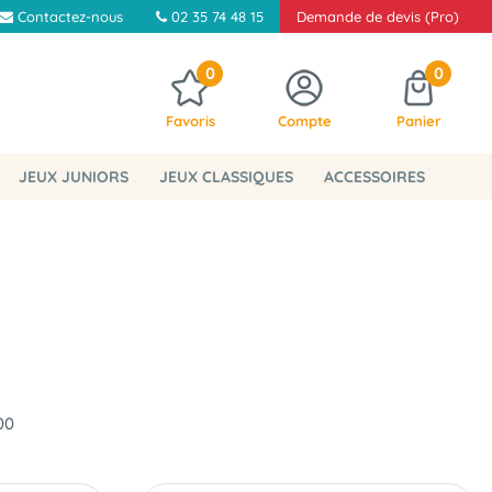
Contactez-nous
02 35 74 48 15
Demande de devis (Pro)
0
0
Favoris
Compte
Panier
JEUX JUNIORS
JEUX CLASSIQUES
ACCESSOIRES
00