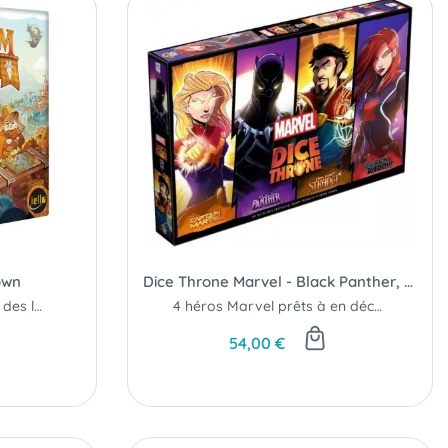
own
Dice Throne Marvel - Black Panther, Captain Marvel, Black Widow, Dr Strange
Fondez la plus prospère des lapinopoles !
4 héros Marvel prêts à en découdre !
54,00 €