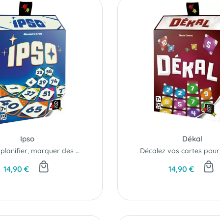
Ipso
Dékal
Choisir, planifier, marquer des points... optimiser !
14,90 €
14,90 €