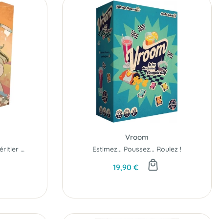
Vroom
Qui deviendra le digne héritier du roi Sirop Sucré ?
Estimez... Poussez... Roulez !
19,90 €