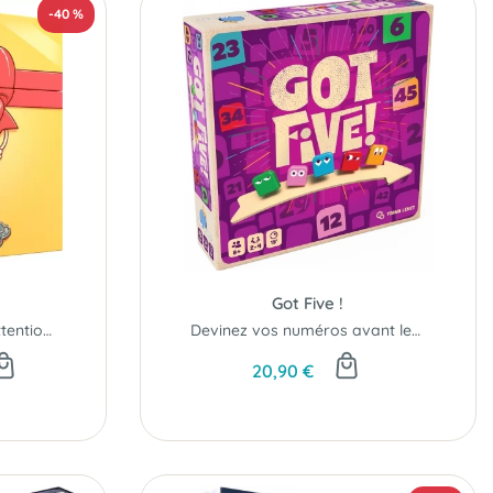
-40 %
Got Five !
Avalanches de petites attentions pour les fêtes de fin d'année !
Devinez vos numéros avant les autres !
20,90 €