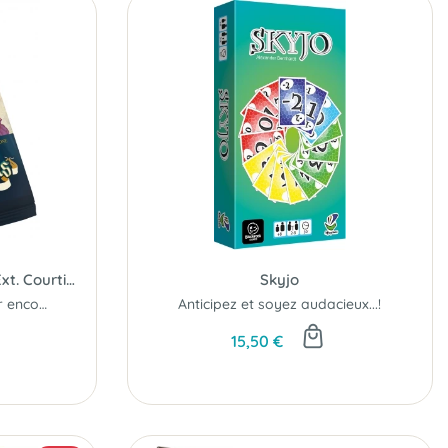
Diplomates & Confidents (Ext. Courtisans)
Skyjo
De nouveaux effets pour encore plus de joueurs...
Anticipez et soyez audacieux...!
15,50 €