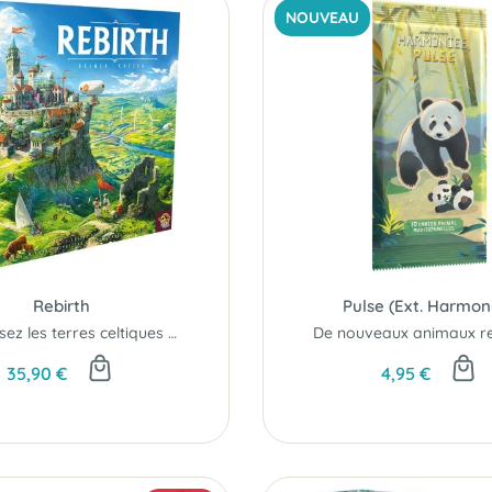
NOUVEAU
Rebirth
Pulse (Ext. Harmon
Rebâtissez les terres celtiques en harmonie avec la nature...
35,90 €
4,95 €