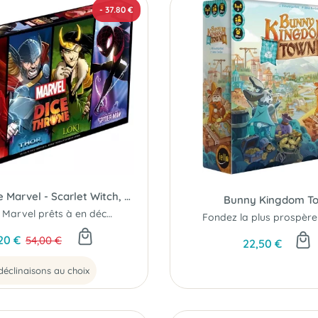
- 37.80 €
Dice Throne Marvel - Scarlet Witch, Thor, Loki, Spider-Man
Bunny Kingdom T
4 héros Marvel prêts à en découdre !
20 €
54,00 €
22,50 €
déclinaisons au choix