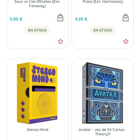
Sous un Ciel d'Étoiles (Ext.
Pulse (Ext. Harmonies)
Faraway)
5,90 €
4,95 €
NOUVEAU
EN STOCK
EN STOCK
Stereo Mind
Avatar - Jeu de 54 Cartes -
Theory11