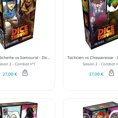
As de la Gâchette vs Samouraï - Dice Throne S2 C1
aison 2 - Combat n°1
Saison 2 - Combat 
27,00 €
27,00 €