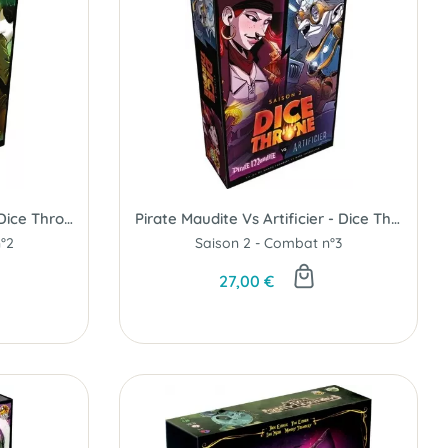
Tacticien vs Chasseresse - Dice Throne S2 C2
Pirate Maudite Vs Artificier - Dice Throne S2 C3
n°2
Saison 2 - Combat n°3
27,00 €