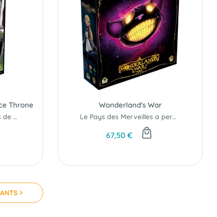
ice Throne
Wonderland's War
Le Dice Throne des fêtes de fin d'année...
Le Pays des Merveilles a perdu sa frivolité et sa folie...
67,50 €
VANTS