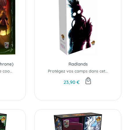
Throne)
Radlands
Vivez l'Aventure en mode coopératif...
Protégez vos camps dans cet affrontement post-apocalyptique...
23,90 €