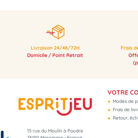
Livraison 24/48/72H
Frais d
Domicile / Point Retrait
Off
(
VOTRE C
Modes de p
Frais de liv
Retour, éc
15 rue du Moulin à Poudre
76150 Maromme - France