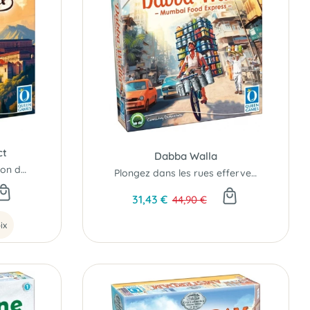
ct
Dabba Walla
Participez à la construction du plus beau palais...
Plongez dans les rues effervescentes de Bombay...
31,43 €
44,90 €
ix