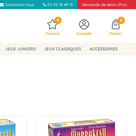
Contactez-nous
02 35 74 48 15
Demande de devis (Pro)
0
0
Favoris
Compte
Panier
JEUX JUNIORS
JEUX CLASSIQUES
ACCESSOIRES