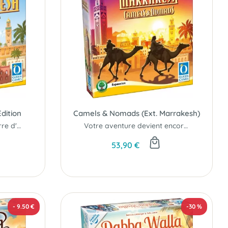
Edition
Camels & Nomads (Ext. Marrakesh)
Du souk au Sahara, guerre d'influence autour de la célèbre ville...
Votre aventure devient encore plus intense et stratégique...
53,90 €
- 9.50 €
-30 %