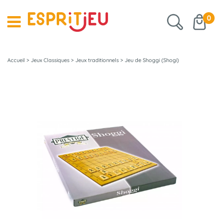
0
Accueil
>
Jeux Classiques
>
Jeux traditionnels
>
Jeu de Shoggi (Shogi)