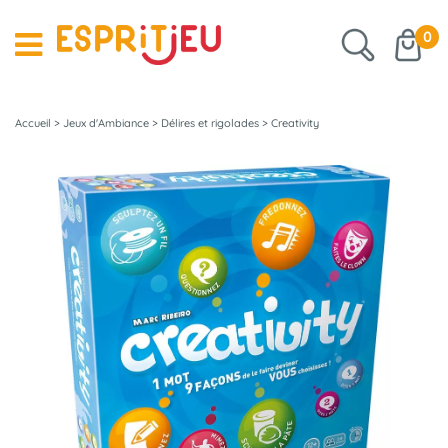
0
Accueil
>
Jeux d'Ambiance
>
Délires et rigolades
>
Creativity