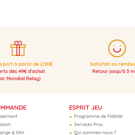
e port à partir de 2,90€
Satisfait ou rembo
erts dès 49€ d'achat
Retour jusqu'à 3 m
par Mondial Relay)
OMMANDE
ESPRIT JEU
aiement
Programme de Fidélité
raison
Services Pros
hange & SAV
Qui sommes-nous ?