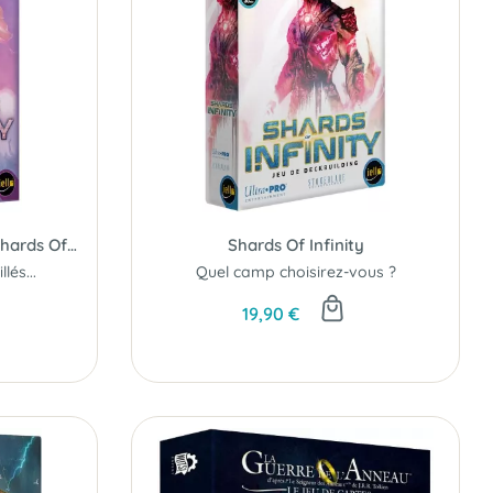
Au-Delà de l'Horizon (Ext. Shards Of Infinity)
Shards Of Infinity
lés...
Quel camp choisirez-vous ?
19,90 €