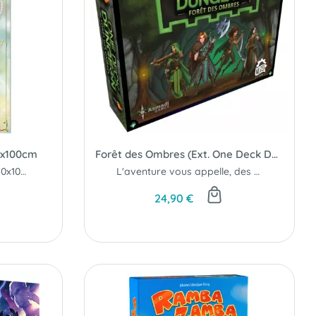
60x100cm
Forêt des Ombres (Ext. One Deck Dungeon)
Tapis surdimensionné : 60x100cm
L'aventure vous appelle, des monstres se sont répandus à travers le pays...
24,90 €