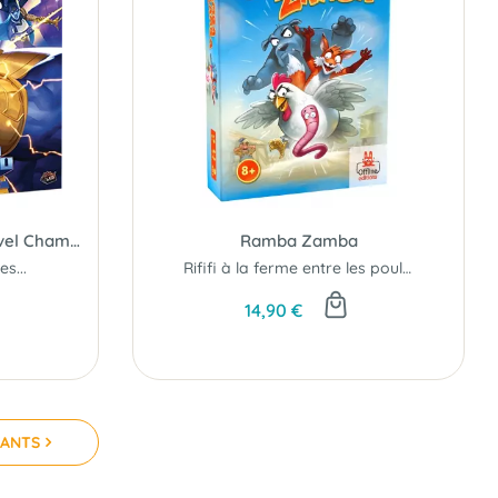
L'Ombre du Titan Fou (Marvel Champions JCE)
Ramba Zamba
s...
Rififi à la ferme entre les poules, les renards, les chiens...et les vers de terre...
14,90 €
VANTS