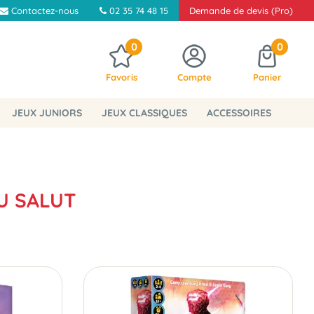
Contactez-nous
02 35 74 48 15
Demande de devis (Pro)
0
0
Favoris
Compte
Panier
JEUX JUNIORS
JEUX CLASSIQUES
ACCESSOIRES
DU SALUT