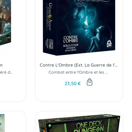
en
Contre L'Ombre (Ext. La Guerre de l'Anneau - JDC)
Le jeu de déduction préféré des marins ...
Combat entre l'Ombre et les Peuples Libres...
23,50 €