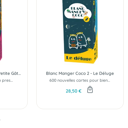
Blanc Manger Coco 3 - La Petite Gâterie
Blanc Manger Coco 2 - Le Déluge
Le 3ème opus où tout ou presque nous ramène à l'amour...
600 nouvelles cartes pour bien délirer!
28,50 €
6