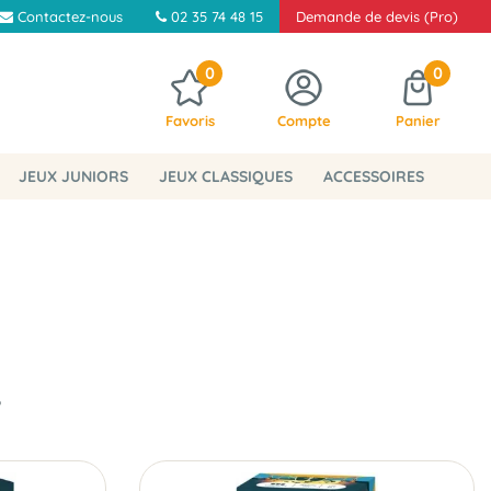
Contactez-nous
02 35 74 48 15
Demande de devis (Pro)
0
0
Favoris
Compte
Panier
JEUX JUNIORS
JEUX CLASSIQUES
ACCESSOIRES
6