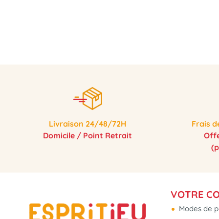
Livraison 24/48/72H
Frais d
Domicile / Point Retrait
Off
(
VOTRE C
Modes de p