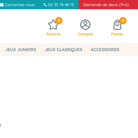
Contactez-nous
02 35 74 48 15
Demande de devis (Pro)
0
0
Favoris
Compte
Panier
JEUX JUNIORS
JEUX CLASSIQUES
ACCESSOIRES
4