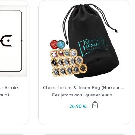
ur Arrakis
Chaos Tokens & Token Bag (Horreur à Arkham JCE)
77 jetons premium pour sublimer vos parties...
Des jetons acryliques et leur sac de rangement pour Horreur à Arkham JCE...
26,90 €