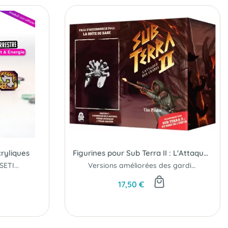
cryliques
Figurines pour Sub Terra II : L'Attaque des Crabes
ETI...
Versions améliorées des gardiens du jeu de base...
17,50 €