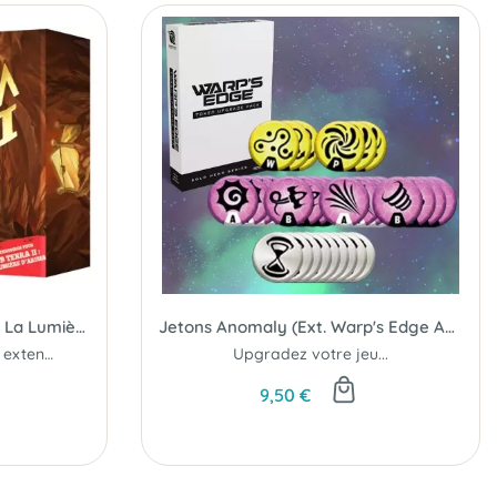
Figurines pour Sub Terra II : La Lumière d'Arima
Jetons Anomaly (Ext. Warp's Edge Anomaly)
Pack d'Accessoires pour extension...
Upgradez votre jeu...
9,50 €