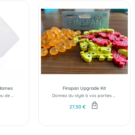
 dames
Finspan Upgrade Kit
Boite de 40 pions pour jeu de dames
Donnez du style à vos parties de Finspan !
27,50 €