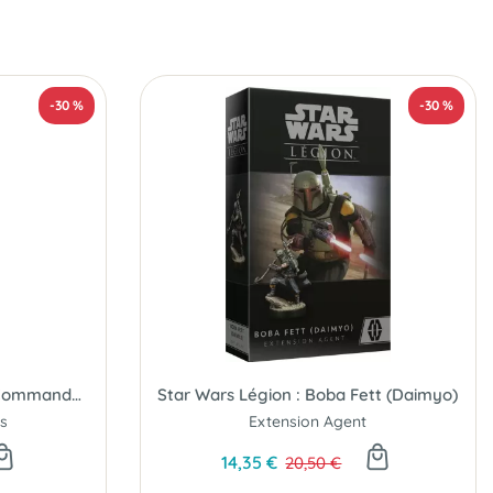
-30 %
-30 %
Star Wars Légion : Set de Commandes
Star Wars Légion : Boba Fett (Daimyo)
s
Extension Agent
14,35 €
20,50 €