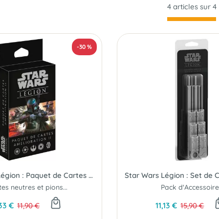
4 articles sur
4
-30 %
Star Wars Légion : Paquet de Cartes Amélioration 2
es neutres et pions...
Pack d'Accessoire
33 €
11,13 €
11,90 €
15,90 €