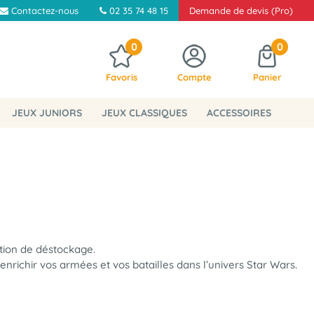
Contactez-nous
02 35 74 48 15
Demande de devis (Pro)
0
0
Favoris
Compte
Panier
JEUX JUNIORS
JEUX CLASSIQUES
ACCESSOIRES
tion de déstockage.
nrichir vos armées et vos batailles dans l’univers Star Wars.