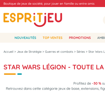
Boutique de jeux de société, pour jouer en famille ou entre amis
NOUVEAUTÉS
TOP VENTES
PROMOTIONS
AMBI
Accueil
>
Jeux de Stratégie
>
Guerres et combats
>
Séries
>
Star Wars 
STAR WARS LÉGION - TOUTE LA
Profitez de
-30 %
su
Retrouvez dans cette catégorie jeux de base, extensions, fig