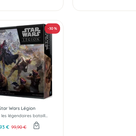
-30 %
Star Wars Légion
Revivez les légendaires batailles terrestres de Star Wars..!
93 €
99,90 €