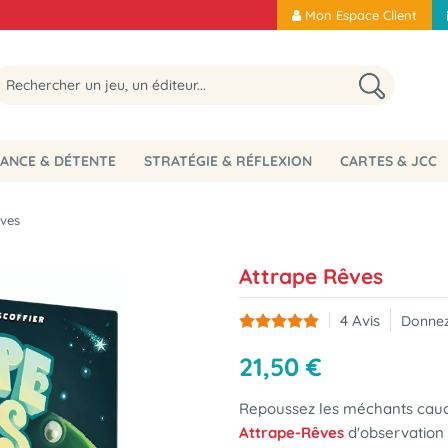
Mon Espace Client
ANCE & DÉTENTE
STRATÉGIE & RÉFLEXION
CARTES & JCC
êves
Attrape Rêves
4
Avis
Donnez
21
,
50
€
Repoussez les méchants cauc
Attrape-Rêves
d'observation 