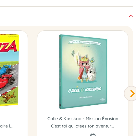
Calie & Kasskoo - Mission Évasion
Qui ira le plus vite pour faire le tour du circuit dans cette turbulente course où l'on avance...
C’est toi qui crées ton aventure !