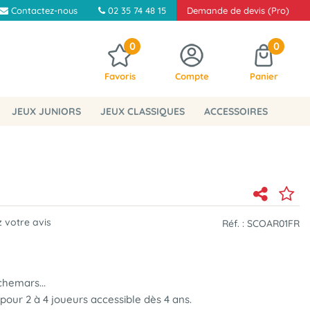
Contactez-nous
02 35 74 48 15
Demande de devis (Pro)
0
0
Favoris
Compte
Panier
JEUX JUNIORS
JEUX CLASSIQUES
ACCESSOIRES
 votre avis
Réf. :
SCOAR01FR
hemars...
pour 2 à 4 joueurs accessible dès 4 ans.