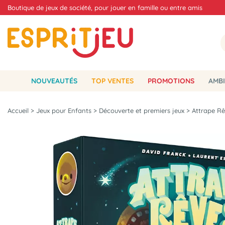
Boutique de jeux de société, pour jouer en famille ou entre amis
NOUVEAUTÉS
TOP VENTES
PROMOTIONS
AMBI
Accueil
>
Jeux pour Enfants
>
Découverte et premiers jeux
>
Attrape R