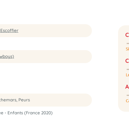
Escoffier
C
wboys)
C
A
chemars, Peurs
ée - Enfants (France 2020)