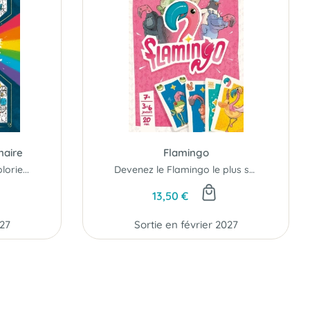
naire
Flamingo
orie...
Devenez le Flamingo le plus stylé !
13,50 €
027
Sortie en février 2027