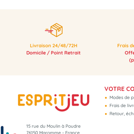
Livraison 24/48/72H
Frais d
Domicile / Point Retrait
Off
(
VOTRE C
Modes de p
Frais de liv
Retour, éc
15 rue du Moulin à Poudre
76150 Maromme - France