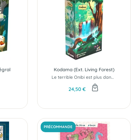
égral
Kodama (Ext. Living Forest)
Le terrible Onibi est plus dangereux que jamais...
24,50 €
PRÉCOMMANDE