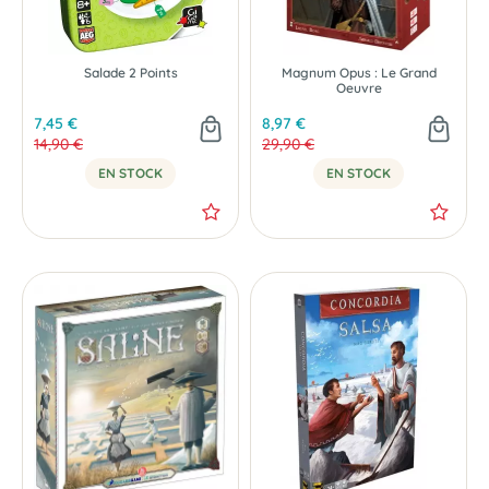
-50 %
Salade 2 Points
Magnum Opus : Le Grand
Oeuvre
7,45 €
8,97 €
14,90 €
29,90 €
EN STOCK
EN STOCK