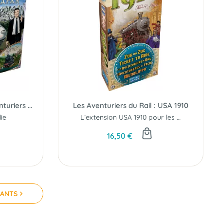
Japon & Italie (Ext. Les Aventuriers du Rail)
Les Aventuriers du Rail : USA 1910
ie
L’extension USA 1910 pour les Aventuriers du rail avec de nouvelles cartes et régles!
16,50 €
VANTS