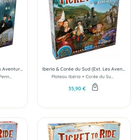
UK & Pennsylvanie (Ext. Les Aventuriers du Rail)
Iberia & Corée du Sud (Ext. Les Aventuriers du Rail)
Plateau Royaume-Uni + Pennsylvanie...
Plateau Ibéria + Corée du Sud...
35,90 €