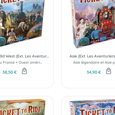
France & Old West (Ext. Les Aventuriers du Rail)
Asie (Ext. Les Aventuriers
Plateau France + Ouest américain...
38,50 €
34,90 €