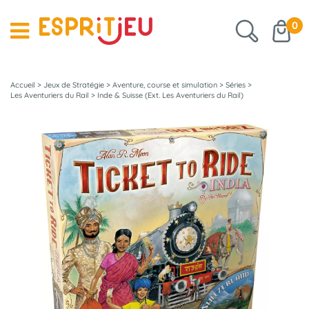
0
Accueil
>
Jeux de Stratégie
>
Aventure, course et simulation
>
Séries
>
Les Aventuriers du Rail
>
Inde & Suisse (Ext. Les Aventuriers du Rail)