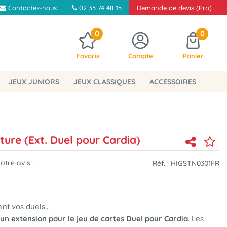
Contactez-nous
02 35 74 48 15
Demande de devis (Pro)
0
0
Favoris
Compte
Panier
JEUX JUNIORS
JEUX CLASSIQUES
ACCESSOIRES
ture (Ext. Duel pour Cardia)
tre avis !
Réf. :
HIGSTN0301FR
nt vos duels...
un extension pour le
jeu de cartes Duel pour Cardia
. Les