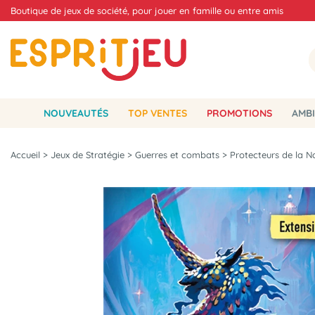
Boutique de jeux de société, pour jouer en famille ou entre amis
NOUVEAUTÉS
TOP VENTES
PROMOTIONS
AMBI
Accueil
>
Jeux de Stratégie
>
Guerres et combats
>
Protecteurs de la N