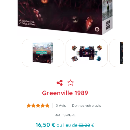
Greenville 1989
5
Avis
Donnez votre avis
Réf. :
SWGRE
16
,
50
€
au lieu de
33,00
€