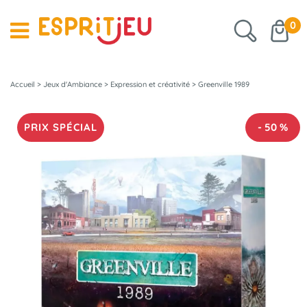
0
Accueil
>
Jeux d'Ambiance
>
Expression et créativité
>
Greenville 1989
PRIX SPÉCIAL
-
50
%