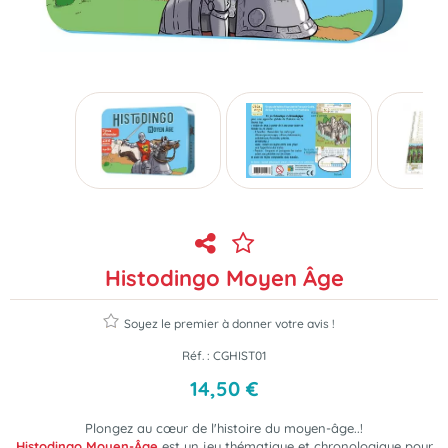
Histodingo Moyen Âge
Soyez le premier à donner votre avis !
Réf. :
CGHIST01
14
,
50
€
Plongez au cœur de l'histoire du moyen-âge..!
Histodingo Moyen-Âge
est un jeu thématique et chronologique pour