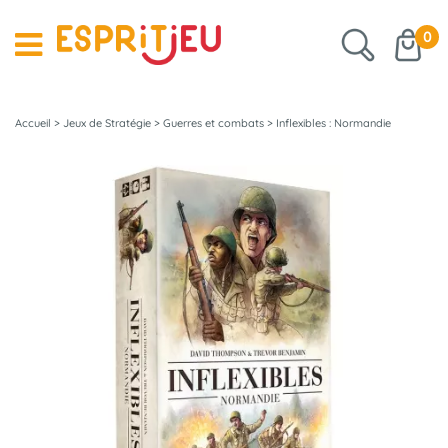
0
Accueil
>
Jeux de Stratégie
>
Guerres et combats
>
Inflexibles : Normandie