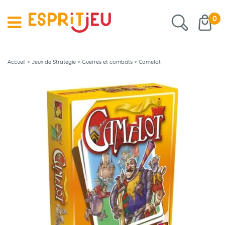
0
Accueil
>
Jeux de Stratégie
>
Guerres et combats
>
Camelot