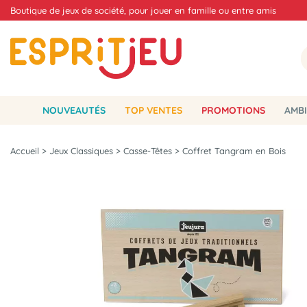
Boutique de jeux de société, pour jouer en famille ou entre amis
NOUVEAUTÉS
TOP VENTES
PROMOTIONS
AMBI
Accueil
>
Jeux Classiques
>
Casse-Têtes
>
Coffret Tangram en Bois