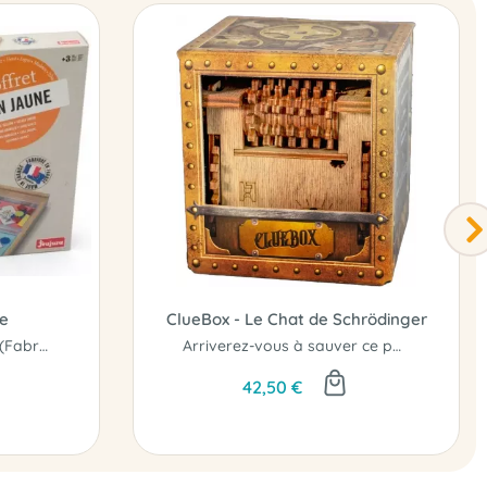
e
ClueBox - Le Chat de Schrödinger
Superbe coffret en bois (Fabrication Jura) le matériel pour jouer au Nain Jaune.
Arriverez-vous à sauver ce pauvre chat enfermé dans sa boite ?
42,50 €