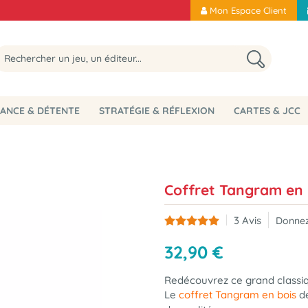
Mon Espace Client
ANCE & DÉTENTE
STRATÉGIE & RÉFLEXION
CARTES & JCC
Coffret Tangram en 
3
Avis
Donnez
32
,
90
€
Redécouvrez ce grand classi
Le
coffret Tangram en bois
de