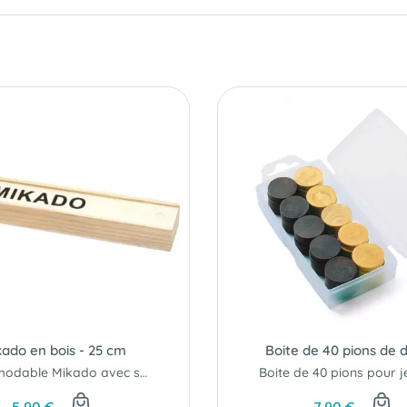
kado en bois - 25 cm
Boite de 40 pions de
L'indémodable Mikado avec son plumier en bois !
5,90 €
7,90 €