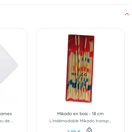
 dames
Mikado en bois - 18 cm
Boite de 40 pions pour jeu de dames
L'indémodable Mikado transportable partout, tout le temps !
2,90 €