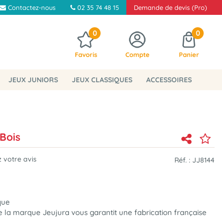
Contactez-nous
02 35 74 48 15
Demande de devis (Pro)
0
0
Favoris
Compte
Panier
JEUX JUNIORS
JEUX CLASSIQUES
ACCESSOIRES
Bois
 votre avis
Réf. :
JJ8144
que
 la marque Jeujura vous garantit une fabrication française