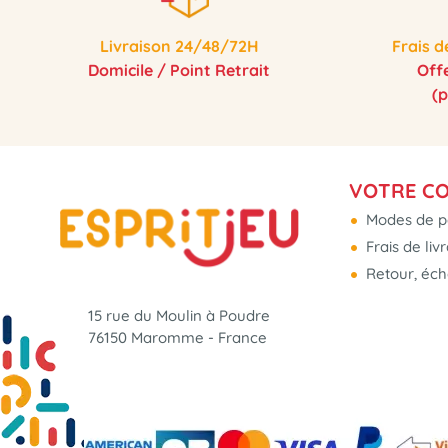
Livraison 24/48/72H
Frais d
Domicile / Point Retrait
Off
(
VOTRE C
Modes de p
Frais de liv
Retour, éc
15 rue du Moulin à Poudre
76150 Maromme - France