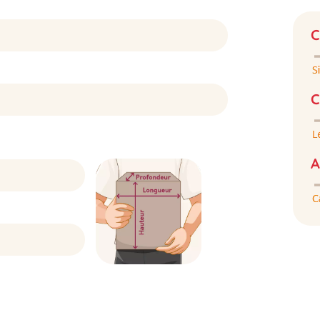
C
C
A