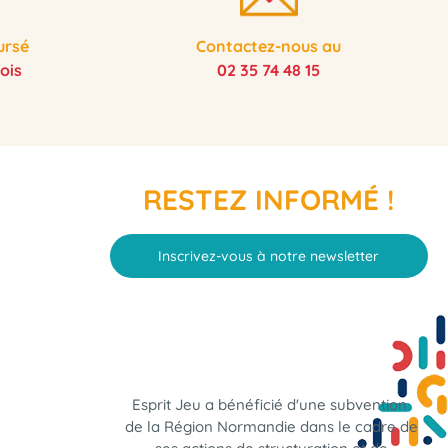
ursé
Contactez-nous au
ois
02 35 74 48 15
RESTEZ INFORMÉ !
Inscrivez-vous à notre newsletter
Esprit Jeu a bénéficié d'une subvention
de la Région Normandie dans le cadre de