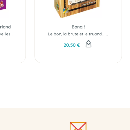
rland
Bang !
illes !
Le bon, la brute et le truand... Retrouvez toute l'ambiance suspicieuse du Far West..!
20,50 €