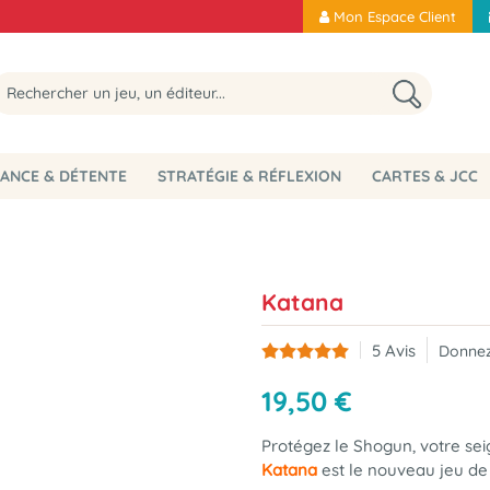
Mon Espace Client
ANCE & DÉTENTE
STRATÉGIE & RÉFLEXION
CARTES & JCC
Katana
5
Avis
Donnez
19
,
50
€
Protégez le Shogun, votre seig
Katana
est le nouveau jeu de