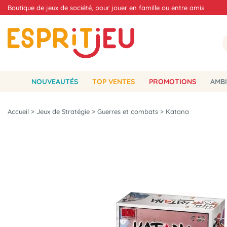
Boutique de jeux de société, pour jouer en famille ou entre amis
NOUVEAUTÉS
TOP VENTES
PROMOTIONS
AMBI
Accueil
>
Jeux de Stratégie
>
Guerres et combats
>
Katana