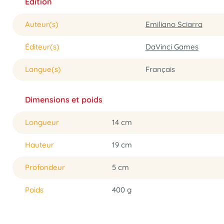
Édition
Auteur(s)
Emiliano Sciarra
Éditeur(s)
DaVinci Games
Langue(s)
Français
Dimensions et poids
Longueur
14 cm
Hauteur
19 cm
Profondeur
5 cm
Poids
400 g