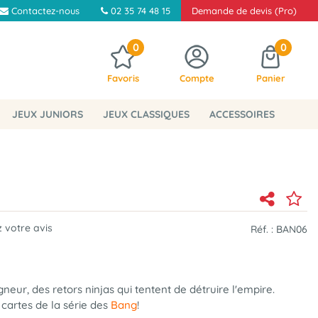
Contactez-nous
02 35 74 48 15
Demande de devis (Pro)
0
0
Favoris
Compte
Panier
JEUX JUNIORS
JEUX CLASSIQUES
ACCESSOIRES
 votre avis
Réf. :
BAN06
neur, des retors ninjas qui tentent de détruire l'empire.
 cartes de la série des
Bang
!