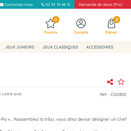
Contactez-nous
02 35 74 48 15
Demande de devis (Pro)
0
0
Favoris
Compte
Panier
JEUX JUNIORS
JEUX CLASSIQUES
ACCESSOIRES
 votre avis
Réf. :
CGOB02
ti-Po »... Rassemblez la tribu, vous allez devoir désigner un chef