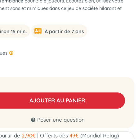
 d'ambiance
pour 3 à 8 joueurs. Écoutez bien, utilisez votre
ent sons et mimiques dans ce jeu de société hilarant et
iron 15 min.
À partir de 7 ans
ques
AJOUTER AU PANIER
Poser une question
 partir de
2,90€
|
Offerts dès
49€
(Mondial Relay)