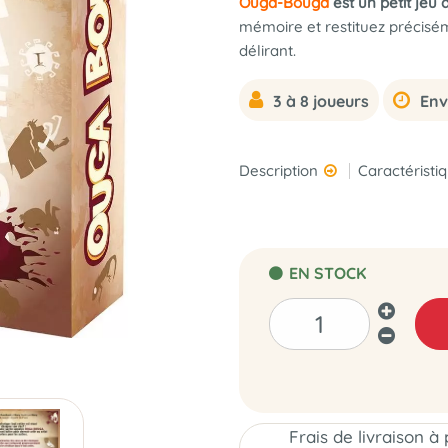
Ouga-Bouga
est un petit jeu
mémoire et restituez précisém
délirant.
3 à 8 joueurs
Env
Description
Caractéristi
EN STOCK
Frais de livraison à