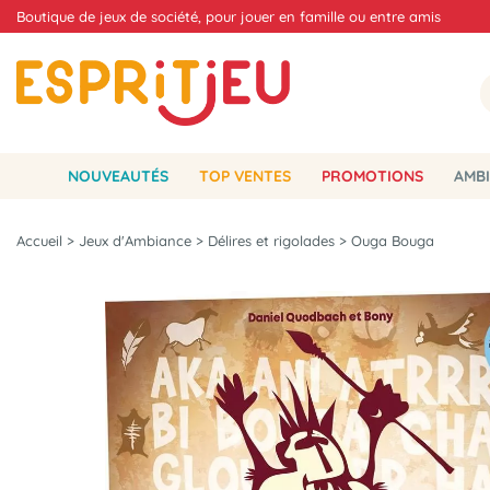
Boutique de jeux de société, pour jouer en famille ou entre amis
NOUVEAUTÉS
TOP VENTES
PROMOTIONS
AMBI
Accueil
>
Jeux d'Ambiance
>
Délires et rigolades
>
Ouga Bouga