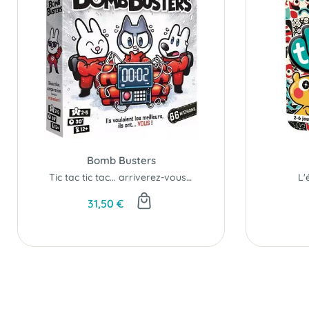
Bomb Busters
Tic tac tic tac... arriverez-vous à désamorcer la bombe ?
L'
31,50 €