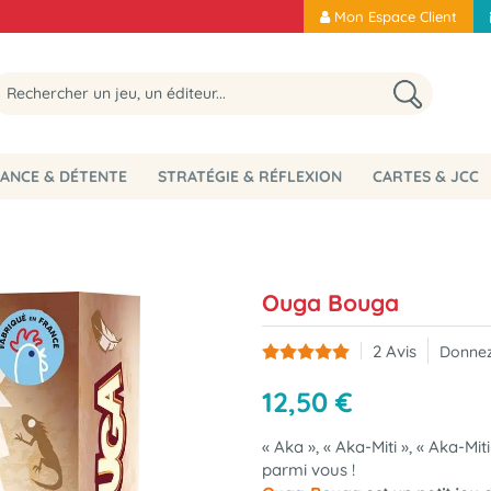
Mon Espace Client
ANCE & DÉTENTE
STRATÉGIE & RÉFLEXION
CARTES & JCC
Ouga Bouga
2
Avis
Donnez
12
,
50
€
« Aka », « Aka-Miti », « Aka-Mi
parmi vous !