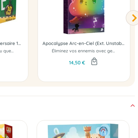
Limite Limite : Edition Anniversaire 10 ans
Apocalypse Arc-en-Ciel (Ext. Unstable Unicorns)
Célébrez les 10 ans du jeu que vous avez honte d'aimer !
Éliminez vos ennemis avec gentillesse...
14,50 €