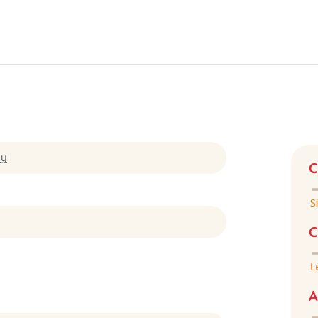
ny
C
C
A