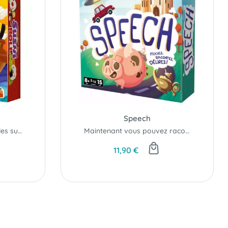
Speech
Faites rouler les dés... et les sushis..!
Maintenant vous pouvez raconter tout et n'importe quoi..!
11,90 €