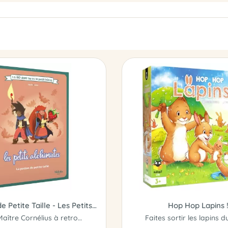
La Potion de Petite Taille - Les Petits Alchimistes
Hop Hop Lapins 
Aidez Maître Cornélius à retrouver son ami lutin !