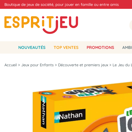
Boutique de jeux de société, pour jouer en famille ou entre amis
NOUVEAUTÉS
TOP VENTES
PROMOTIONS
AMBI
Accueil
>
Jeux pour Enfants
>
Découverte et premiers jeux
>
Le Jeu du 