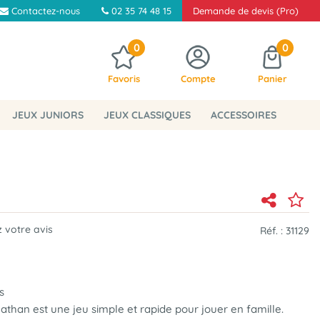
Contactez-nous
02 35 74 48 15
Demande de devis (Pro)
0
0
Favoris
Compte
Panier
JEUX JUNIORS
JEUX CLASSIQUES
ACCESSOIRES
 votre avis
Réf. :
31129
s
athan est une jeu simple et rapide pour jouer en famille.