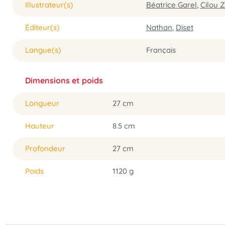
Illustrateur(s)
Béatrice Garel
,
Cilou Z
Éditeur(s)
Nathan
,
Diset
Langue(s)
Français
Dimensions et poids
Longueur
27 cm
Hauteur
8.5 cm
Profondeur
27 cm
Poids
1120 g