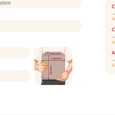
elkine
C
C
A