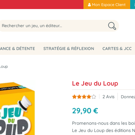
Mon Espace Client
ANCE & DÉTENTE
STRATÉGIE & RÉFLEXION
CARTES & JCC
Loup
Le Jeu du Loup
2
Avis
Donnez
29
,
90
€
Promenons-nous dans les boi
Le Jeu du Loup des éditions N