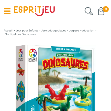
0
Accueil
>
Jeux pour Enfants
>
Jeux pédagogiques
>
Logique - déduction
>
L'Archipel des Dinosaures