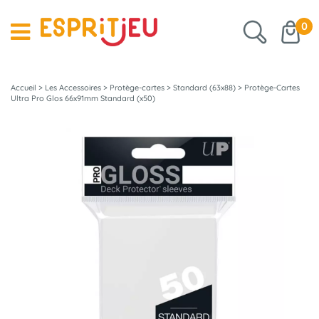
0
Accueil
>
Les Accessoires
>
Protège-cartes
>
Standard (63x88)
>
Protège-Cartes
Ultra Pro Glos 66x91mm Standard (x50)