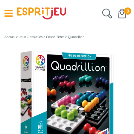
0
Accueil
>
Jeux Classiques
>
Casse-Têtes
>
Quadrillion