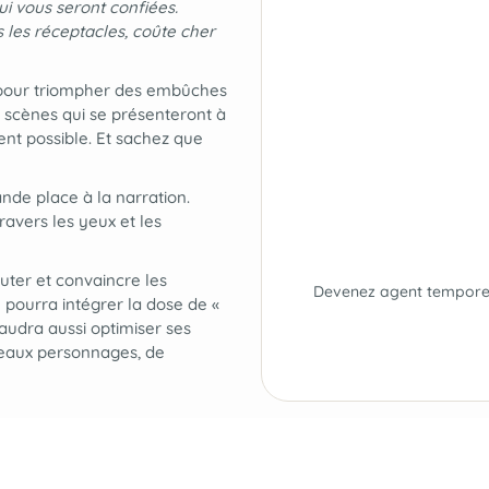
i vous seront confiées.
s les réceptacles, coûte cher
 pour triompher des embûches
s scènes qui se présenteront à
ent possible. Et sachez que
ande place à la narration
.
ravers les yeux et les
cuter et convaincre les
Devenez agent temporel 
 pourra intégrer la dose de «
 faudra aussi optimiser ses
veaux personnages, de