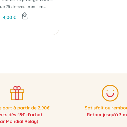
Paquet de 75 sleeves premium (protège-cartes) convenant aux cartes mesurant de 67 à...
4,00 €
e port à partir de 2,90€
Satisfait ou rembo
erts dès 49€ d'achat
Retour jusqu'à 3 m
par Mondial Relay)