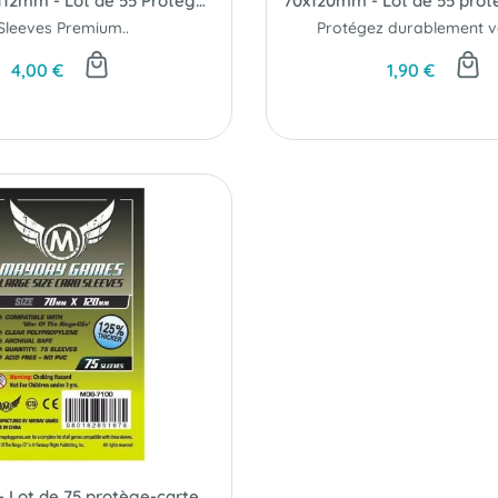
Gudrun 61x112mm - Lot de 55 Protège-Cartes Queen Tarot - Paladin
Sleeves Premium..
4,00 €
1,90 €
70x120mm - Lot de 75 protège-cartes Premium - Mayday Games