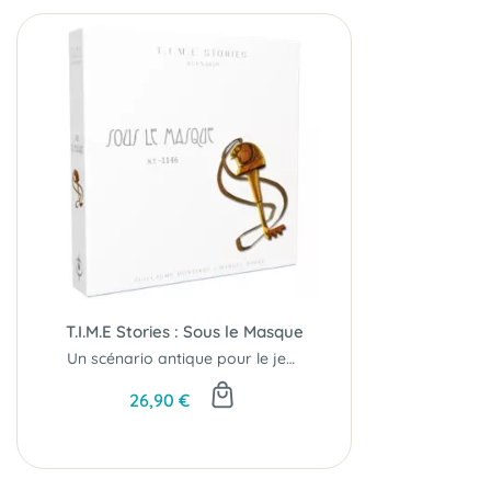
T.I.M.E Stories : Sous le Masque
Un scénario antique pour le jeu T.I.M.E Stories.
26,90 €