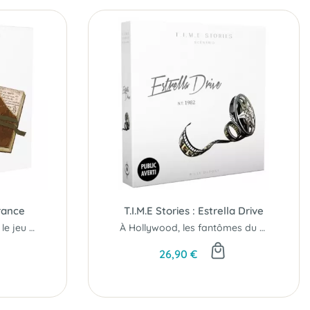
urance
T.I.M.E Stories : Estrella Drive
Un scénario glacial pour le jeu T.I.M.E Stories.
À Hollywood, les fantômes du passé ne meurent jamais...
26,90 €