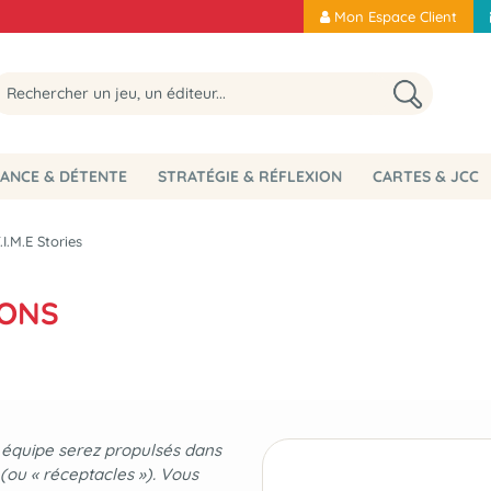
Mon Espace Client
ANCE & DÉTENTE
STRATÉGIE & RÉFLEXION
CARTES & JCC
.I.M.E Stories
IONS
 équipe serez propulsés dans
s (ou « réceptacles »). Vous