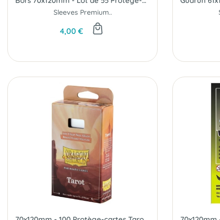
Bors 70x120mm - Lot de 55 Protège-Cartes Tarot - Paladin
Sleeves Premium..
4,00 €
70x120mm - 100 Protège-cartes Tarot Clear/Non-Glare - Dragon Shield