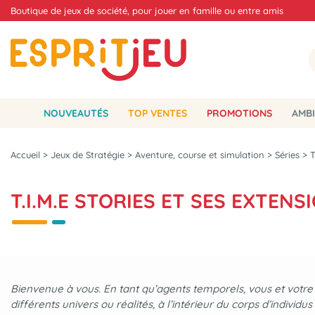
Boutique de jeux de société, pour jouer en famille ou entre amis
NOUVEAUTÉS
TOP VENTES
PROMOTIONS
AMBI
Accueil
>
Jeux de Stratégie
>
Aventure, course et simulation
>
Séries
>
T
T.I.M.E STORIES ET SES EXTENS
Bienvenue à vous. En tant qu’agents temporels, vous et votre
différents univers ou réalités, à l’intérieur du corps d’individu