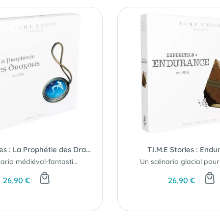
T.I.M.E Stories : La Prophétie des Dragons
T.I.M.E Stories : End
Un scénario médiéval-fantastique pour le jeu T.I.M.E Stories.
26,90 €
26,90 €