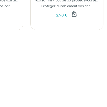
70x120mm - Lot de 55 protège-cartes Tarot - Zacatrus
70x120mm - Lot de 55 protège-cartes Tarot Premium - Zacatrus
Protégez durablement vos cartes de jeu
Protégez durablement vos cartes de jeu
2,90 €