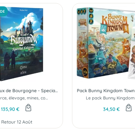
DE
Les Châteaux de Bourgogne - Special Edition (Version Boutique)
Commerce, élevage, mines, construction de villes…explorez de nombreuses...
135,90 €
34,50 €
Retour 12 Août