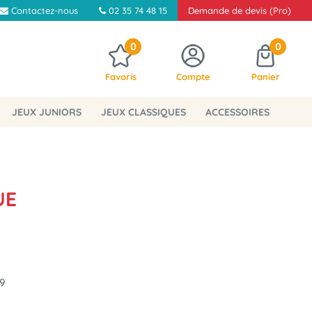
Contactez-nous
02 35 74 48 15
Demande de devis (Pro)
0
0
Favoris
Compte
Panier
JEUX JUNIORS
JEUX CLASSIQUES
ACCESSOIRES
UE
9