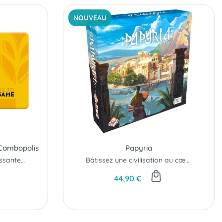
NOUVEAU
 Combopolis
Papyria
Rendez cette ferme florissante...
Bâtissez une civilisation au cœur de la Mésopotamie...
44,90 €