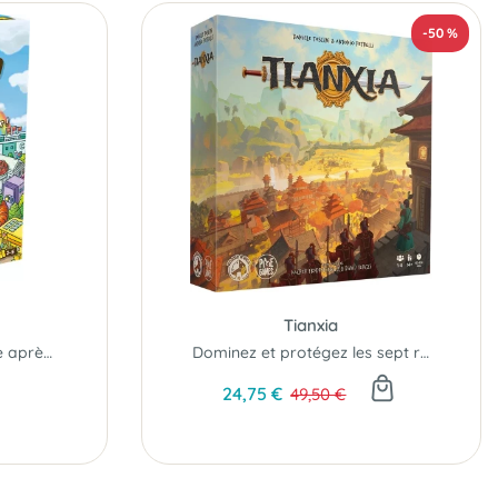
-50 %
Tianxia
Bâtissez votre ville, carte après carte...
Dominez et protégez les sept royaumes...
24,75 €
49,50 €