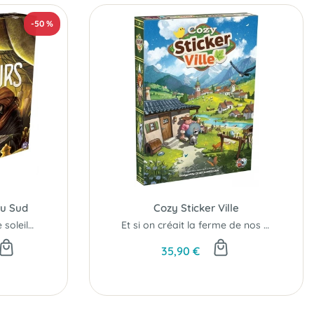
-50 %
du Sud
Cozy Sticker Ville
Soyez innovateur sous le soleil de l'orient...!
Et si on créait la ferme de nos rêves ?
35,90 €