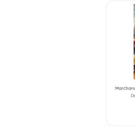
Marchand
De