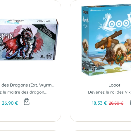
L'Académie des Dragons (Ext. Wyrmspan)
Looot
Devenez le maître des dragonneaux !
Devenez le roi des Viki
26,90 €
18,53 €
28,50 €