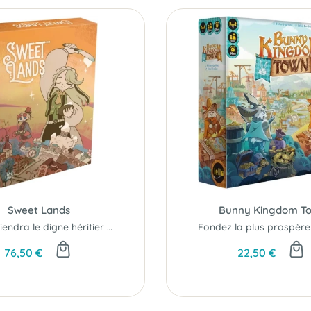
Sweet Lands
Bunny Kingdom T
Qui deviendra le digne héritier du roi Sirop Sucré ?
76,50 €
22,50 €