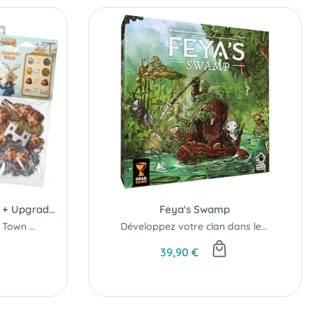
Pack Bunny Kingdom Town + Upgrade Pack
Feya's Swamp
Le pack Bunny Kingdom Town pour une lapinopole encore plus majestueuse !
Développez votre clan dans le marais mystique de Feya !
39,90 €