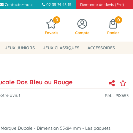
Contactez-nous
02 35 74 48 15
Demande de devis (Pro)
0
0
Favoris
Compte
Panier
JEUX JUNIORS
JEUX CLASSIQUES
ACCESSOIRES
Ducale Dos Bleu ou Rouge
tre avis !
Réf. :
PIX653
 Marque Ducale - Dimension 55x84 mm - Les paquets