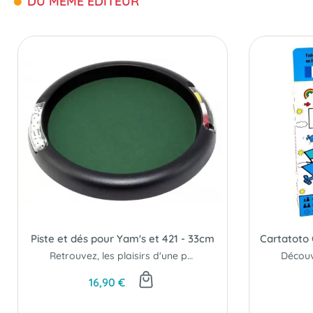
DU MÊME ÉDITEUR
Piste et dés pour Yam's et 421 - 33cm
Retrouvez, les plaisirs d'une partie de 421, comme au comptoir du café du coin.
16,90 €