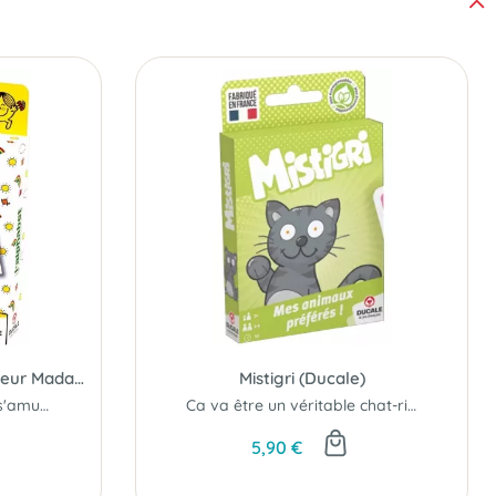
Cartatoto Alphabet - Monsieur Madame
Mistigri (Ducale)
Découvrir l'alphabet en s'amusant.
Ca va être un véritable chat-rivari !
5,90 €