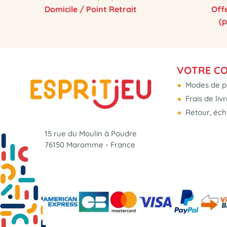
Domicile / Point Retrait
Off
(
VOTRE C
Modes de p
Frais de liv
Retour, éc
15 rue du Moulin à Poudre
76150 Maromme - France