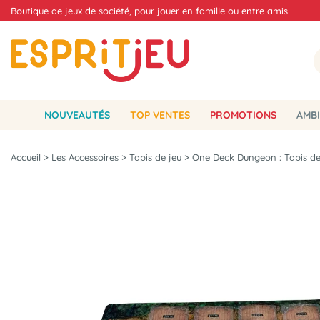
Boutique de jeux de société, pour jouer en famille ou entre amis
NOUVEAUTÉS
TOP VENTES
PROMOTIONS
AMBI
Accueil
>
Les Accessoires
>
Tapis de jeu
>
One Deck Dungeon : Tapis de