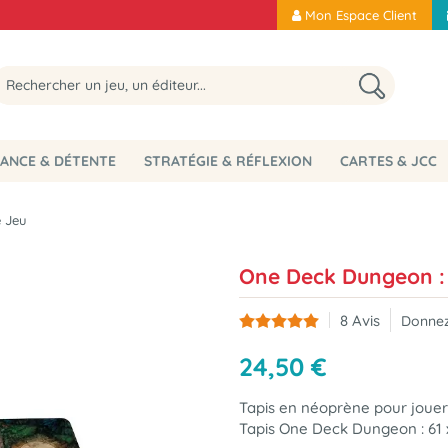
Mon Espace Client
ANCE & DÉTENTE
STRATÉGIE & RÉFLEXION
CARTES & JCC
 Jeu
One Deck Dungeon : 
8
Avis
Donnez
24
,
50
€
Tapis en néoprène pour jouer s
Tapis One Deck Dungeon : 61 