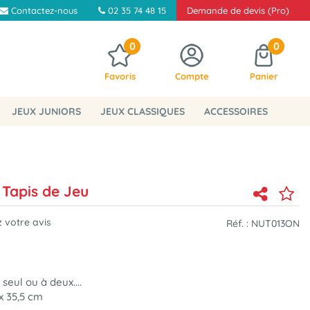
Contactez-nous
02 35 74 48 15
Demande de devis (Pro)
0
0
Favoris
Compte
Panier
JEUX JUNIORS
JEUX CLASSIQUES
ACCESSOIRES
Tapis de Jeu
 votre avis
Réf. :
NUT013ON
eul ou à deux....
x 35,5 cm