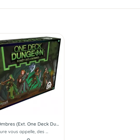
Forêt des Ombres (Ext. One Deck Dungeon)
L'aventure vous appelle, des monstres se sont répandus à travers le pays...