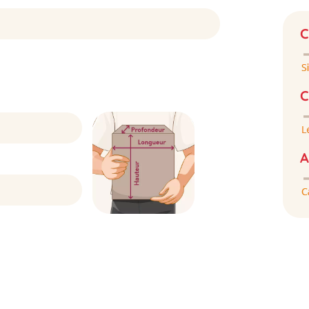
C
C
A