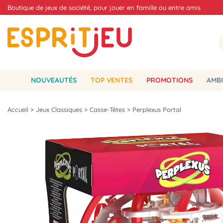
Boutique de jeux de société, pour jouer en famille ou entre amis
NOUVEAUTÉS
TOP VENTES
PROMOTIONS
AMBI
Accueil
>
Jeux Classiques
>
Casse-Têtes
>
Perplexus Portal