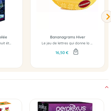
oilée
Bananagrams Hiver
Percez les secrets de la nuit étoilée
Le jeu de lettres qui donne la banane...
16,50 €