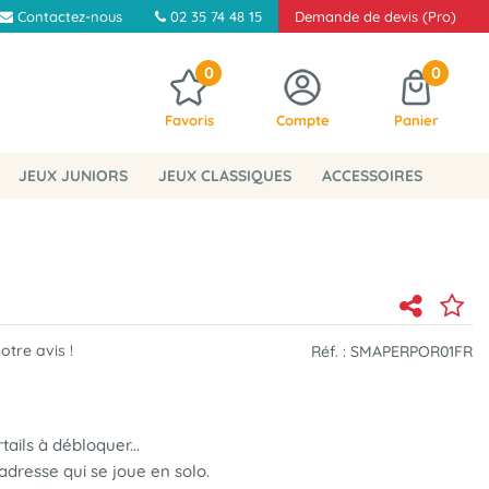
Contactez-nous
02 35 74 48 15
Demande de devis (Pro)
0
0
Favoris
Compte
Panier
JEUX JUNIORS
JEUX CLASSIQUES
ACCESSOIRES
tre avis !
Réf. :
SMAPERPOR01FR
ails à débloquer...
'adresse qui se joue en solo.