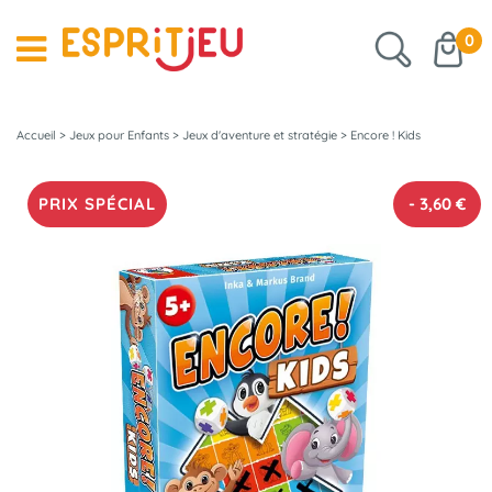
0
Accueil
>
Jeux pour Enfants
>
Jeux d'aventure et stratégie
>
Encore ! Kids
PRIX SPÉCIAL
-
3,60
€