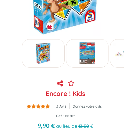
Encore ! Kids
3
Avis
Donnez votre avis
Réf. :
88302
9
,
90
€
au lieu de
13,50
€