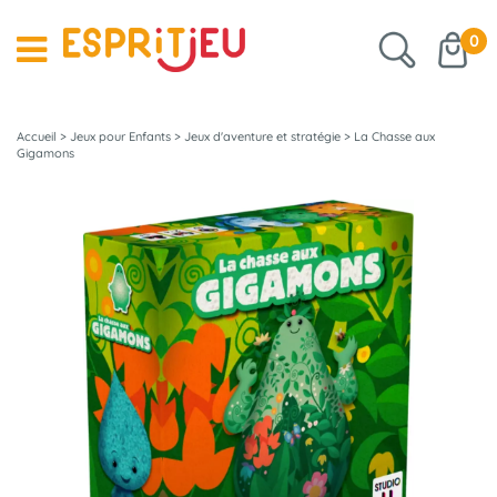
0
Accueil
>
Jeux pour Enfants
>
Jeux d'aventure et stratégie
>
La Chasse aux
Gigamons