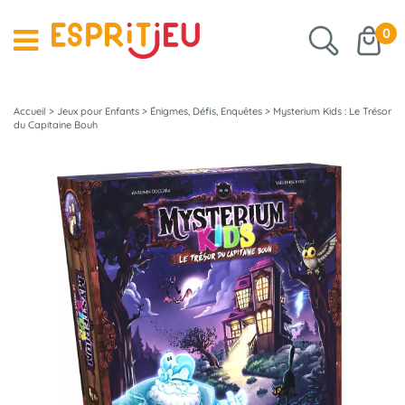
0
Accueil
>
Jeux pour Enfants
>
Énigmes, Défis, Enquêtes
>
Mysterium Kids : Le Trésor
du Capitaine Bouh