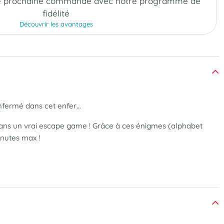
e prochaine commande
avec notre programme de
fidélité
Découvrir les avantages
enfermé dans cet enfer…
ans un vrai escape game ! Grâce à ces énigmes (alphabet
inutes max !