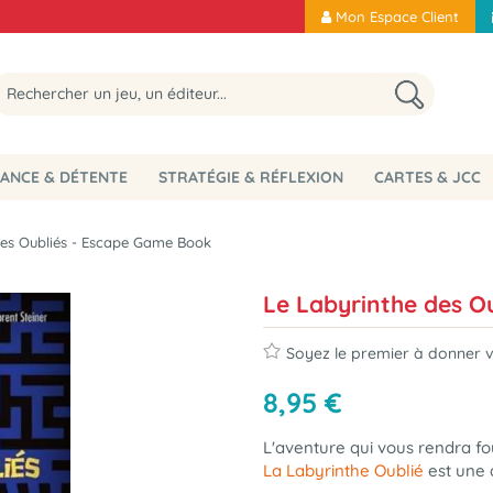
Mon Espace Client
ANCE & DÉTENTE
STRATÉGIE & RÉFLEXION
CARTES & JCC
des Oubliés - Escape Game Book
Le Labyrinthe des O
Soyez le premier à donner vo
8
,
95
€
L'aventure qui vous rendra fou
La Labyrinthe Oublié
est une 