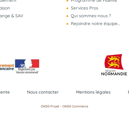
aiement
Programme de Fidélité
raison
Services Pros
hange & SAV
Qui sommes-nous ?
Rejoindre notre équipe...
Vente
Nous contacter
Mentions légales
-
OASIS Projet
OASIS Commerce