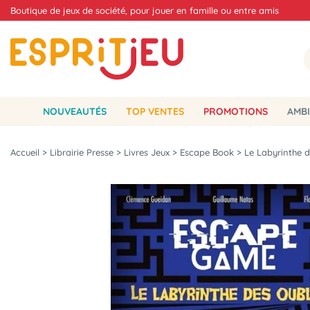
Boutique de jeux de société, pour jouer en famille ou entre amis
NOUVEAUTÉS
TOP VENTES
PROMOTIONS
AMBI
Accueil
>
Librairie Presse
>
Livres Jeux
>
Escape Book
>
Le Labyrinthe 