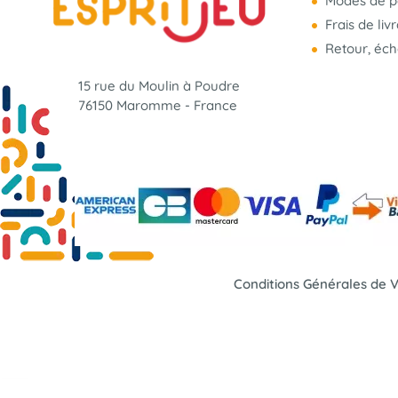
Modes de p
Frais de liv
Retour, éc
15 rue du Moulin à Poudre
76150 Maromme - France
Conditions Générales de 