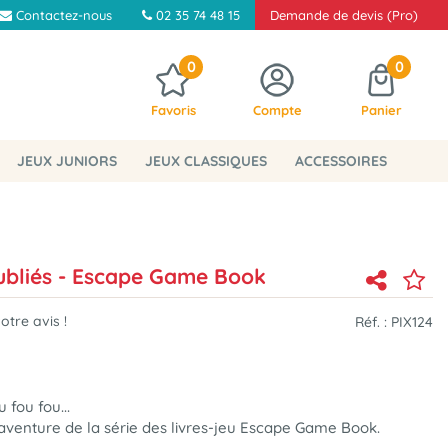
Contactez-nous
02 35 74 48 15
Demande de devis (Pro)
0
0
Favoris
Compte
Panier
JEUX JUNIORS
JEUX CLASSIQUES
ACCESSOIRES
ubliés - Escape Game Book
tre avis !
Réf. :
PIX124
 fou fou...
aventure de la série des livres-jeu Escape Game Book.