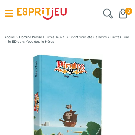
0
Accueil
>
Librairie Presse
>
Livres Jeux
>
BD dont vous êtes le héros
>
Pirates Livre
1 : la BD dont Vous êtes le Héros