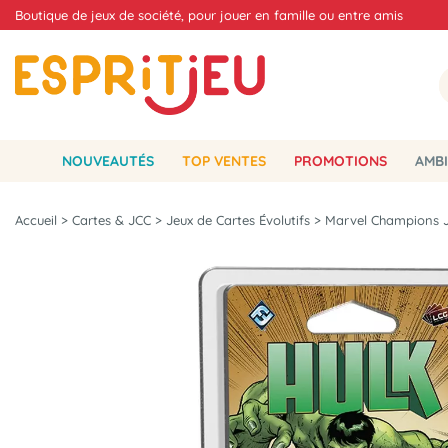
Boutique de jeux de société, pour jouer en famille ou entre amis
NOUVEAUTÉS
TOP VENTES
PROMOTIONS
AMBI
Accueil
>
Cartes & JCC
>
Jeux de Cartes Évolutifs
>
Marvel Champions 