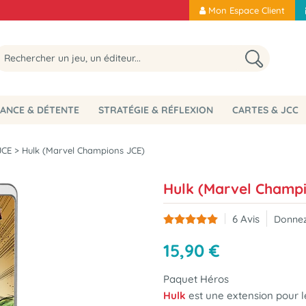
Mon Espace Client
ANCE & DÉTENTE
STRATÉGIE & RÉFLEXION
CARTES & JCC
JCE
>
Hulk (Marvel Champions JCE)
Hulk (Marvel Champi
6
Avis
Donnez
15
,
90
€
Paquet Héros
Hulk
est une extension pour 