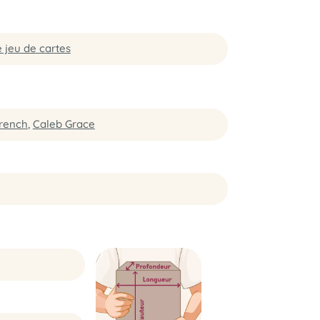
 jeu de cartes
rench
,
Caleb Grace