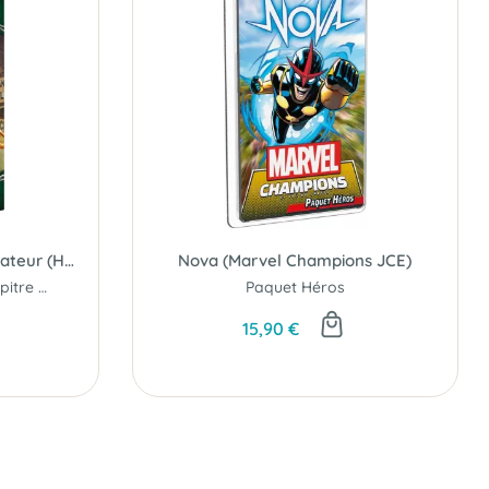
André Patel - Deck Investigateur (Horreur à Arkham JCE)
Nova (Marvel Champions JCE)
Deck Investigateur - Chapitre Deux
Paquet Héros
15,90 €