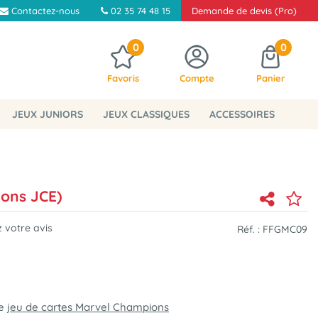
Contactez-nous
02 35 74 48 15
Demande de devis (Pro)
0
0
Favoris
Compte
Panier
JEUX JUNIORS
JEUX CLASSIQUES
ACCESSOIRES
ons JCE)
 votre avis
Réf. :
FFGMC09
le
jeu de cartes Marvel Champions