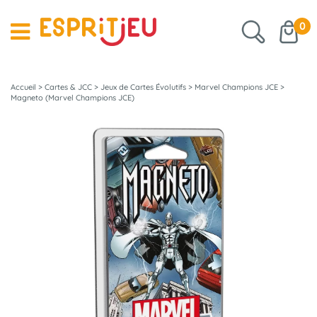
0
Accueil
>
Cartes & JCC
>
Jeux de Cartes Évolutifs
>
Marvel Champions JCE
>
Magneto (Marvel Champions JCE)